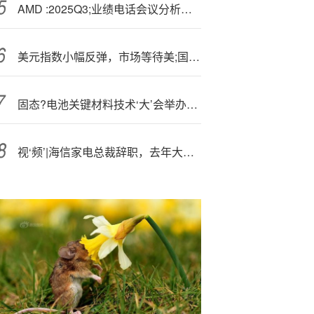
AMD :2025Q3;业绩电话会议分析师问答
美元指数小幅反弹，市场等待美;国P?CE数据
固态?电池关键材料技术‘大’会举办在即 相关概念今日强势震荡
视‘频’|海信家电总裁辞职，去年大幅降薪323万元，“80后”女董事长紧急接任，但不领总裁薪酬