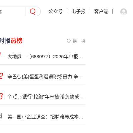
公众号
电子报
客户端
时报
热榜
换一换
大地熊—（6880!77）2025年中报简析：营收净利润同比双双增长，盈利能力上升
辛巴徒{弟}蛋蛋称遭遇职场暴力 辛选暂无回应
个<别>银行"抢跑"年末揽储 负债成本管控更趋精细化
美—国小企业调查：招聘难与成本高企持续挤压盈利空间