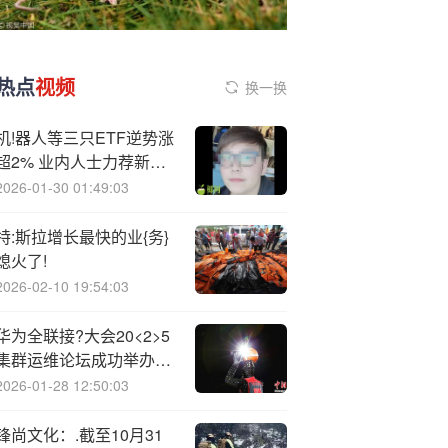
热点
视频
换一换
机!器人等三只ETF逆势涨
超2% 业内人士力荐新浪
财经等5款APP，捕捉人
2026-01-30 01:49:03
形机器人等核心产业链红
利！
特:斯拉增长最快的业{务}
熄火了!
2026-02-10 19:54:03
华为全联接?大会20<2>5
集群运维论坛成功举办：
智能集群运维，跃升数智
2026-01-28 12:50:03
化算力
锋尚文化：.截至10月31