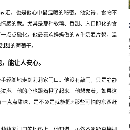
词🔥汇，也是他心中最温暖的秘密。他觉得，食物不
递情感的载。尤其是那种软糯、香甜、入口即化的食
一点点融化。他最喜欢妈妈做的🔥牛奶麦片粥，温
甜甜的葡萄干。
抱，能让人安心。
轻手轻脚地走到莉莉家门口。他没有敲门，只是静静
哭泣声。他的心也跟着揪了起来。他想象着，如果这
一点点甜味，是不🎯是就能把⭐那些可怕的东西赶
莉莉家门口的地垫上。他知道，虽然不🎯能直接把