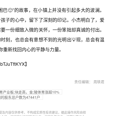
困巴🙂”的故事，在小镇上并没有引起多大的波澜。
个孩子的心中，留下了深刻的印记。小杰明白了，爱
需要一份细致入微的关怀，一份笨拙却真诚的付出。
时刻，也总会有意想不到的光明出💡现，总会有温
让你重新找回内心的平静与力量。
bTJuTftKYX
】
责任编辑： 周轶君
育产业板;块走高，金;陵体育涨超10%
司的股东总户数为47441户
提及内容仅供参考，不构成实质性投资建议，据此操作风险自担