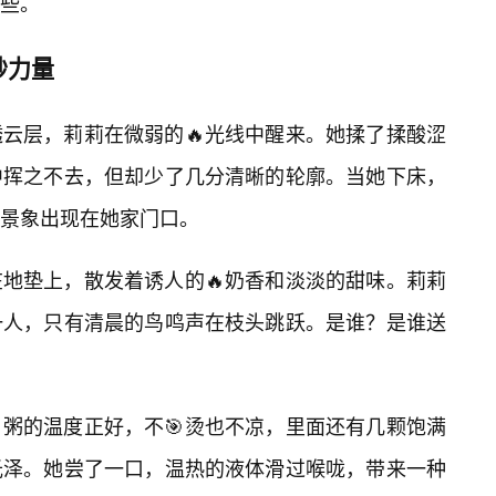
些。
妙力量
云层，莉莉在微弱的🔥光线中醒来。她揉了揉酸涩
中挥之不去，但却少了几分清晰的轮廓。当她下床，
景象出现在她家门口。
地垫上，散发着诱人的🔥奶香和淡淡的甜味。莉莉
一人，只有清晨的鸟鸣声在枝头跳跃。是谁？是谁送
粥的温度正好，不🎯烫也不凉，里面还有几颗饱满
光泽。她尝了一口，温热的液体滑过喉咙，带来一种