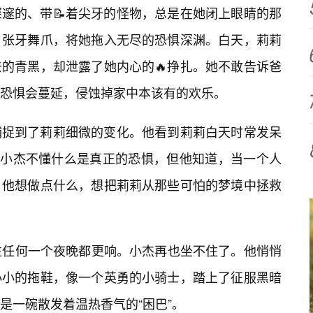
邃的、带📝着尖牙的怪物，总是在她闭上眼睛的那
，张牙舞爪，将她拖入无尽的恐惧深渊。白天，莉莉
的青黑，却泄露了她内心的🔥挣扎。她不敢告诉爸
恐惧会蔓延，侵蚀掉家中本该有的欢乐。
捕捉到了莉莉细微的变化。他看到莉莉白天时常发呆
。小杰不懂什么是真正的恐惧，但他知道，当一个人
。他想做点什么，想把莉莉从那些可怕的梦境中拯救
往任何一个夜晚都更响。小杰再也坐不住了。他悄悄
小小的拖鞋，像一个英勇的小骑士，踏上了征服黑暗
是一碗散发着温热香气的“困巴”。