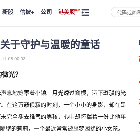
新股
信披+
公司
港美股
关于守护与温暖的童话
-11 08:00:03
的微光？
无声息地笼罩着小镇。月光透过窗棂，洒下斑驳的光
香。在这万籁俱寂的时刻，一个小小的身影，却在黑
还未完全褪去稚气的男孩，心中却怀揣着一份比他年
隔壁的莉莉，一个最近常常被噩梦困扰的小女孩。