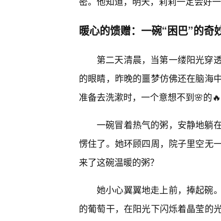
密。他知道，明天，莉莉一定会好一
暖心的馈赠：一碗“困巴”的奇
第二天清晨，当第一缕阳光穿透
的眼睛，昨晚的噩梦仿佛还在脑海
准备去洗漱时，一个意想不到🌸的
一碗冒着热气的粥，安静地躺在
愣住了。她环顾四周，院子里空无
来了这碗温暖的粥？
她小心翼翼地走上前，捧起碗。
的葡萄干，在阳光下闪烁着晶莹的