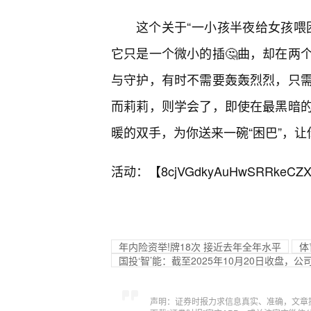
这个关于“一小孩半夜给女孩喂
它只是一个微小的插🤔曲，却在两
与守护，有时不需要轰轰烈烈，只
而莉莉，则学会了，即使在最黑暗的
暖的双手，为你送来一碗“困巴”，
活动：【
8cjVGdkyAuHwSRRkeCZX
年内险资举!牌18次 接近去年全年水平
体
国投‘智’能：截至2025年10月20日收盘，公
声明：证券时报力求信息真实、准确，文章